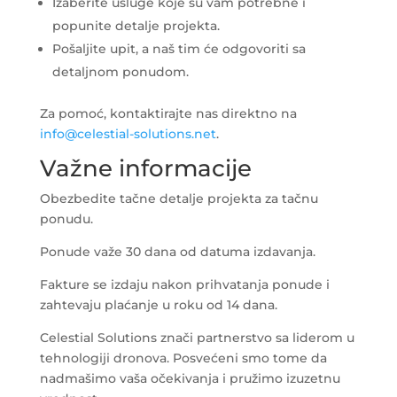
Izaberite usluge koje su vam potrebne i
popunite detalje projekta.
Pošaljite upit, a naš tim će odgovoriti sa
detaljnom ponudom.
Za pomoć, kontaktirajte nas direktno na
info@celestial-solutions.net
.
Važne informacije
Obezbedite tačne detalje projekta za tačnu
ponudu.
Ponude važe 30 dana od datuma izdavanja.
Fakture se izdaju nakon prihvatanja ponude i
zahtevaju plaćanje u roku od 14 dana.
Celestial Solutions znači partnerstvo sa liderom u
tehnologiji dronova. Posvećeni smo tome da
nadmašimo vaša očekivanja i pružimo izuzetnu