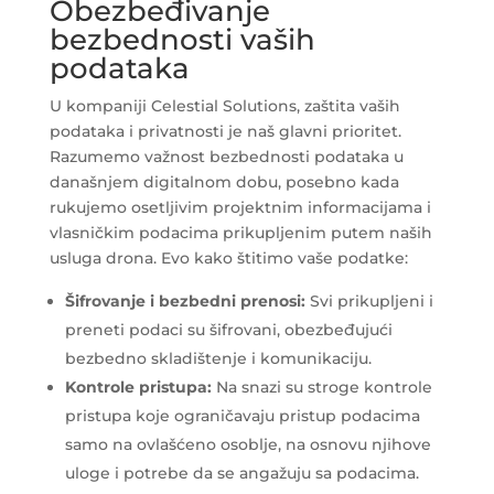
Obezbeđivanje
bezbednosti vaših
podataka
U kompaniji Celestial Solutions, zaštita vaših
podataka i privatnosti je naš glavni prioritet.
Razumemo važnost bezbednosti podataka u
današnjem digitalnom dobu, posebno kada
rukujemo osetljivim projektnim informacijama i
vlasničkim podacima prikupljenim putem naših
usluga drona. Evo kako štitimo vaše podatke:
Šifrovanje i bezbedni prenosi:
Svi prikupljeni i
preneti podaci su šifrovani, obezbeđujući
bezbedno skladištenje i komunikaciju.
Kontrole pristupa:
Na snazi su stroge kontrole
pristupa koje ograničavaju pristup podacima
samo na ovlašćeno osoblje, na osnovu njihove
uloge i potrebe da se angažuju sa podacima.