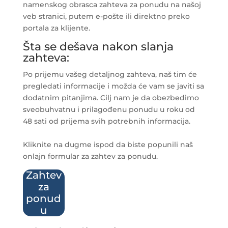
namenskog obrasca zahteva za ponudu na našoj
veb stranici, putem e-pošte ili direktno preko
portala za klijente.
Šta se dešava nakon slanja
zahteva:
Po prijemu vašeg detaljnog zahteva, naš tim će
pregledati informacije i možda će vam se javiti sa
dodatnim pitanjima. Cilj nam je da obezbedimo
sveobuhvatnu i prilagođenu ponudu u roku od
48 sati od prijema svih potrebnih informacija.
Kliknite na dugme ispod da biste popunili naš
onlajn formular za zahtev za ponudu.
Zahtev
za
ponud
u