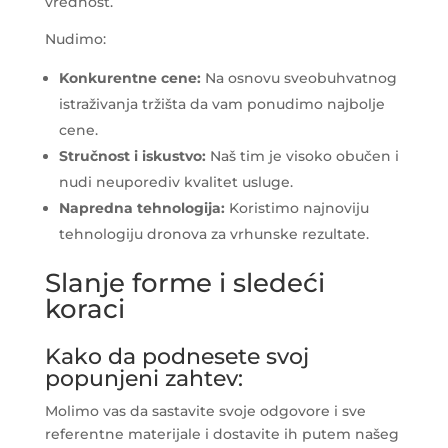
vrednost.
Nudimo:
Konkurentne cene:
Na osnovu sveobuhvatnog
istraživanja tržišta da vam ponudimo najbolje
cene.
Stručnost i iskustvo:
Naš tim je visoko obučen i
nudi neuporediv kvalitet usluge.
Napredna tehnologija:
Koristimo najnoviju
tehnologiju dronova za vrhunske rezultate.
Slanje forme i sledeći
koraci
Kako da podnesete svoj
popunjeni zahtev:
Molimo vas da sastavite svoje odgovore i sve
referentne materijale i dostavite ih putem našeg