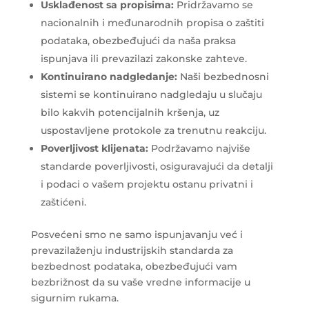
Usklađenost sa propisima:
Pridržavamo se
nacionalnih i međunarodnih propisa o zaštiti
podataka, obezbeđujući da naša praksa
ispunjava ili prevazilazi zakonske zahteve.
Kontinuirano nadgledanje:
Naši bezbednosni
sistemi se kontinuirano nadgledaju u slučaju
bilo kakvih potencijalnih kršenja, uz
uspostavljene protokole za trenutnu reakciju.
Poverljivost klijenata:
Podržavamo najviše
standarde poverljivosti, osiguravajući da detalji
i podaci o vašem projektu ostanu privatni i
zaštićeni.
Posvećeni smo ne samo ispunjavanju već i
prevazilaženju industrijskih standarda za
bezbednost podataka, obezbeđujući vam
bezbrižnost da su vaše vredne informacije u
sigurnim rukama.