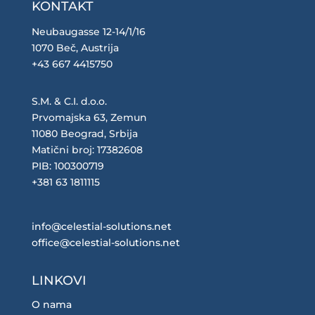
KONTAKT
Neubaugasse 12-14/1/16
1070 Beč, Austrija
+43 667 4415750
S.M. & C.I. d.o.o.
Prvomajska 63, Zemun
11080 Beograd, Srbija
Matični broj: 17382608
PIB: 100300719
+381 63 1811115
info@celestial-solutions.net
office@celestial-solutions.net
LINKOVI
O nama