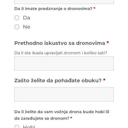
Da li imate predznanje o dronovima?
*
Da
Ne
Prethodno iskustvo sa dronovima
*
Da li ste ikada upravljali dronom i koliko sati?
Zašto želite da pohađate obuku?
*
Da li želite da vam vožnja drona bude hobi ili
da zarađujete sa dronom?
*
Hobi