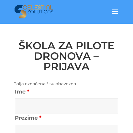
ŠKOLA ZA PILOTE
DRONOVA –
PRIJAVA
Polja označena * su obavezna
Ime
*
Prezime
*