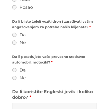
Posao
Da li bi ste želeli voziti dron i zarađivati vašim
angažovanjem za potrebe naših klijenata?
*
Da
Ne
Da li posedujete vaše prevozno sredstvo:
automobil, motocikl?
*
Da
Ne
Da li koristite Engleski jezik i koliko
dobro?
*