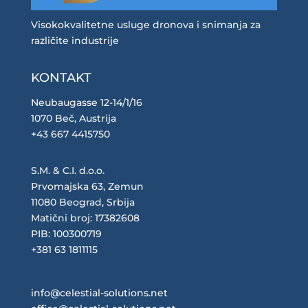
Visokokvalitetne usluge dronova i snimanja za
različite industrije
KONTAKT
Neubaugasse 12-14/1/16
1070 Beč, Austrija
+43 667 4415750
S.M. & C.I. d.o.o.
Prvomajska 63, Zemun
11080 Beograd, Srbija
Matični broj: 17382608
PIB: 100300719
+381 63 1811115
info@celestial-solutions.net