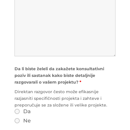
Da li biste želeli da zakažete konsultativni
poziv ili sastanak kako biste detaljnije
razgovarali o vašem projektu?
*
Direktan razgovor često može efikasnije
razjasniti specifičnosti projekta i zahteve i
preporučuje se za složene ili velike projekte.
Da
Ne