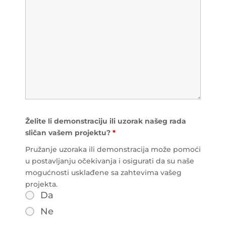
Želite li demonstraciju ili uzorak našeg rada
sličan vašem projektu?
*
Pružanje uzoraka ili demonstracija može pomoći
u postavljanju očekivanja i osigurati da su naše
mogućnosti usklađene sa zahtevima vašeg
projekta.
Da
Ne