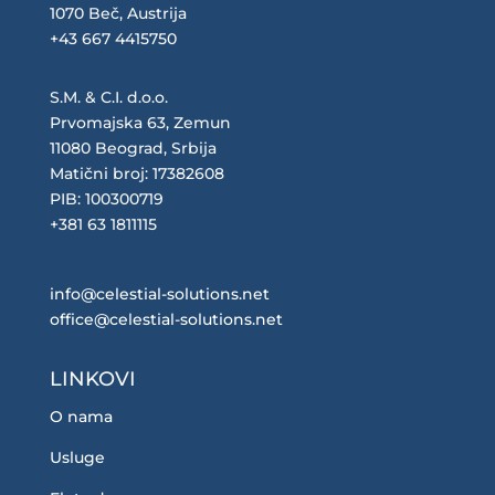
1070 Beč, Austrija
+43 667 4415750
S.M. & C.I. d.o.o.
Prvomajska 63, Zemun
11080 Beograd, Srbija
Matični broj: 17382608
PIB: 100300719
+381 63 1811115
info@celestial-solutions.net
office@celestial-solutions.net
LINKOVI
O nama
Usluge