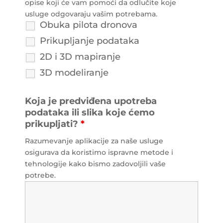
opise koji će vam pomoći da odlučite koje
usluge odgovaraju vašim potrebama.
Obuka pilota dronova
Prikupljanje podataka
2D i 3D mapiranje
3D modeliranje
Koja je predviđena upotreba
podataka ili slika koje ćemo
prikupljati?
*
Razumevanje aplikacije za naše usluge
osigurava da koristimo ispravne metode i
tehnologije kako bismo zadovoljili vaše
potrebe.