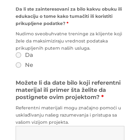
Da li ste zainteresovani za bilo kakvu obuku ili
edukaciju o tome kako tumačiti ili koristiti
prikupljene podatke?
*
Nudimo sveobuhvatne treninge za klijente koji
žele da maksimiziraju vrednost podataka
prikupljenih putem naših usluga.
Da
Ne
Možete li da date bilo koji referentni
materijal ili primer šta želite da
postignete ovim projektom?
*
Referentni materijali mogu značajno pomoći u
usklađivanju našeg razumevanja i pristupa sa
vašom vizijom projekta.