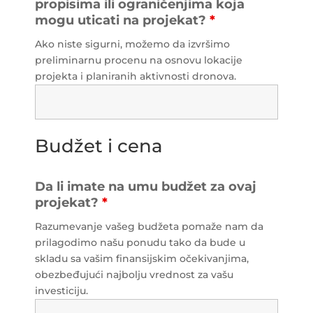
propisima ili ograničenjima koja
mogu uticati na projekat?
*
Ako niste sigurni, možemo da izvršimo
preliminarnu procenu na osnovu lokacije
projekta i planiranih aktivnosti dronova.
Budžet i cena
Da li imate na umu budžet za ovaj
projekat?
*
Razumevanje vašeg budžeta pomaže nam da
prilagodimo našu ponudu tako da bude u
skladu sa vašim finansijskim očekivanjima,
obezbeđujući najbolju vrednost za vašu
investiciju.