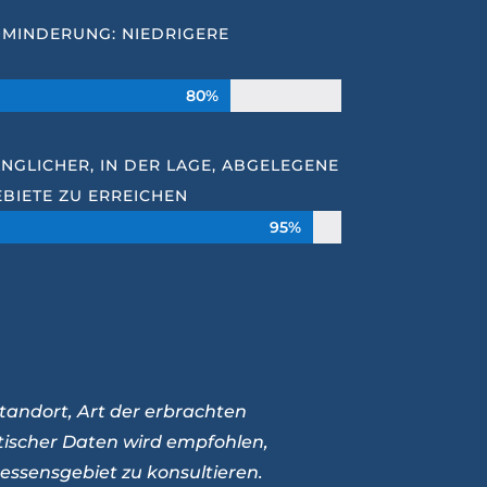
OMINDERUNG: NIEDRIGERE
80%
80%
NGLICHER, IN DER LAGE, ABGELEGENE
BIETE ZU ERREICHEN
95%
95%
tandort, Art der erbrachten
stischer Daten wird empfohlen,
essensgebiet zu konsultieren.