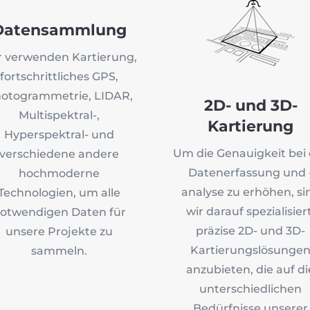
Datensammlung
r verwenden Kartierung,
fortschrittliches GPS,
otogrammetrie, LIDAR,
2D- und 3D-
Multispektral-,
Kartierung
Hyperspektral- und
Um die Genauigkeit bei
verschiedene andere
Datenerfassung und 
hochmoderne
analyse zu erhöhen, si
Technologien, um alle
wir darauf spezialisiert
otwendigen Daten für
präzise 2D- und 3D-
unsere Projekte zu
Kartierungslösunge
sammeln.
anzubieten, die auf di
unterschiedlichen
Bedürfnisse unserer