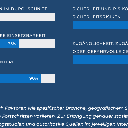
EN IM DURCHSCHNITT
SICHERHEIT UND RISIK
SICHERHEITSRISIKEN
RE EINSETZBARKEIT
ZUGÄNGLICHKEIT: ZUGÄ
75%
75%
ODER GEFAHRVOLLE GE
ENTERE
90%
90%
ch Faktoren wie spezifischer Branche, geografischem S
 Fortschritten variieren. Zur Erlangung genauer stati
sstudien und autoritative Quellen im jeweiligen Inter